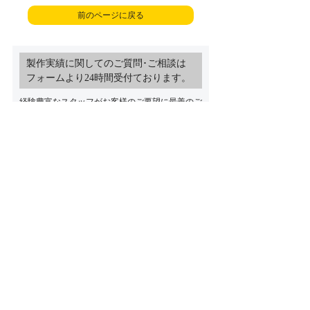
前のページに戻る
製作実績に関してのご質問･ご相談は
フォームより24時間受付ております。
経験豊富なスタッフがお客様のご要望に最善のご
提案をさせていただきます
「製作にかかる時間」や「ご予算･製
作費用」など何でもご相談ください
製作実績ご相談フォーム
トップページ
製作実績紹介
お問い合わせ
プライバシーポリシー
サイトご利用について