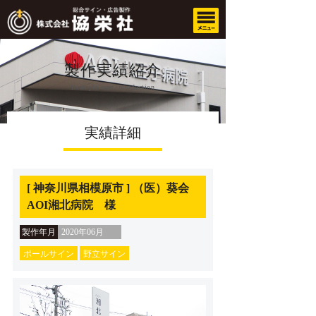
製作実績紹介
Example case introduction
実績詳細
[ 神奈川県相模原市 ] （医）葵会
AOI湘北病院 様
製作年月
2020年06月
ポールサイン
野立サイン