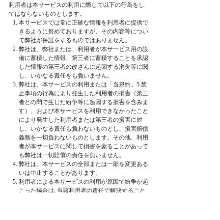
利用者は本サービスの利用に際して以下の行為をし
てはならないものとします。
本サービスでは常に正確な情報を利用者に提供で
きるように努めておりますが、その内容等につい
て弊社が保証をするものではありません。
弊社は、弊社または、利用者が本サービス用の設
備に蓄積した情報、第三者に蓄積することを承認
した情報の第三者の改ざんに起因する消失等に関
し、いかなる責任をも負いません。
弊社は、本サービスの利用または「当規約」5.禁
止事項の行為により発生した利用者の損害（第三
者との間で生じた紛争等に起因する損害を含みま
す）、および本サービスを利用できなかったこと
により発生した利用者または第三者の損害に対
し、いかなる責任も負わないものとし、損害賠償
義務を一切負わないものとします。その他、利用
者が本サービスに関して損害を蒙ることがあって
も弊社は一切賠償の責任を負いません。
弊社は、本サービスの全部または一部を変更ある
いは中止することがあります。
利用者による本サービスの利用が原因で紛争が起
こった場合は､当該利用者の責任で解決すること
となります。また､第三者または弊社が損害を被
った場合は､当該利用者の責任と費用で損害を賠
償する義務があります｡