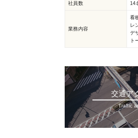
社員数
1
看
レ
業務内容
デザ
ト
交通ア
Traffic 