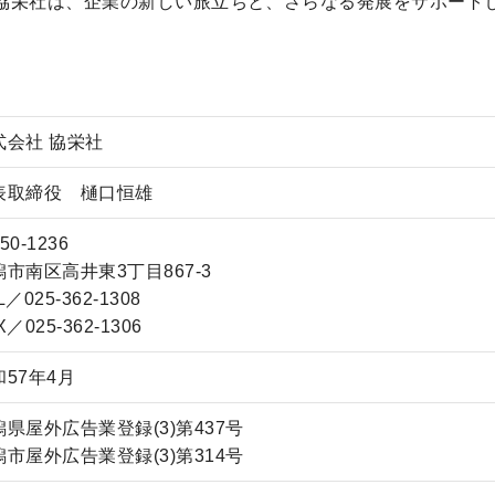
協栄社は、企業の新しい旅立ちと、
さらなる発展をサポート
式会社 協栄社
表取締役 樋口恒雄
50-1236
潟市南区高井東3丁目867-3
L／025-362-1308
X／025-362-1306
和57年4月
潟県屋外広告業登録(3)第437号
潟市屋外広告業登録(3)第314号