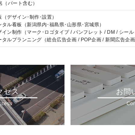
4名（パート含む）
板（デザイン･制作･設置）
ンタル看板（新潟県内･福島県･山形県･宮城県）
イン制作（マーク･ロゴタイプ / パンフレット / DM / シール 
ータルプランニング（総合広告企画 / POP企画 / 新聞広告企
クセス
お問
access
Con