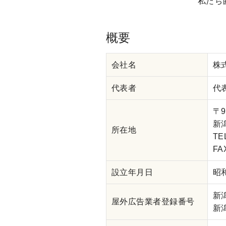
私たち
概要
会社名
株
代表者
代
〒9
新
所在地
TE
FA
設立年月日
昭
新
屋外広告業者登録番号
新