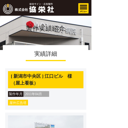
製作実績紹介
Example case introduction
実績詳細
[ 新潟市中央区 ] 江口ビル 様
（屋上看板）
製作年月
2011年04月
屋外広告塔