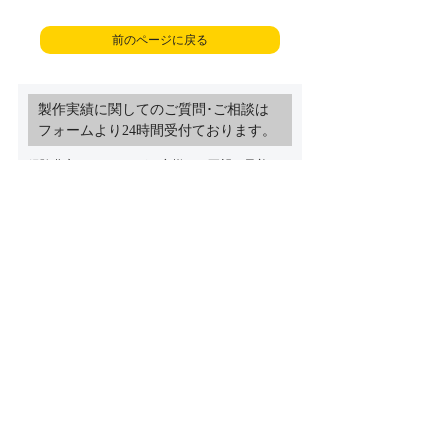
前のページに戻る
製作実績に関してのご質問･ご相談は
フォームより24時間受付ております。
経験豊富なスタッフがお客様のご要望に最善のご
提案をさせていただきます
「製作にかかる時間」や「ご予算･製
作費用」など何でもご相談ください
製作実績ご相談フォーム
トップページ
製作実績紹介
お問い合わせ
プライバシーポリシー