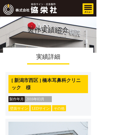
製作実績紹介
Example case introduction
実績詳細
[ 新潟市西区 ] 橋本耳鼻科クリニ
ック 様
製作年月
2016年03月
壁面サイン
LEDサイン
その他