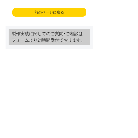
前のページに戻る
製作実績に関してのご質問･ご相談は
フォームより24時間受付ております。
経験豊富なスタッフがお客様のご要望に最善のご
提案をさせていただきます
「製作にかかる時間」や「ご予算･製
作費用」など何でもご相談ください
製作実績ご相談フォーム
トップページ
製作実績紹介
お問い合わせ
プライバシーポリシー