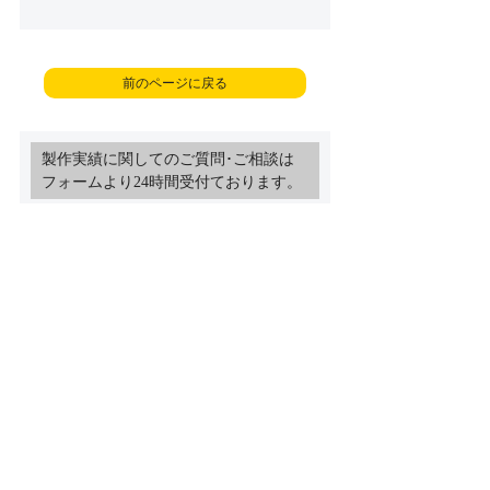
前のページに戻る
製作実績に関してのご質問･ご相談は
フォームより24時間受付ております。
経験豊富なスタッフがお客様のご要望に最善のご
提案をさせていただきます
「製作にかかる時間」や「ご予算･製
作費用」など何でもご相談ください
製作実績ご相談フォーム
トップページ
製作実績紹介
お問い合わせ
プライバシーポリシー