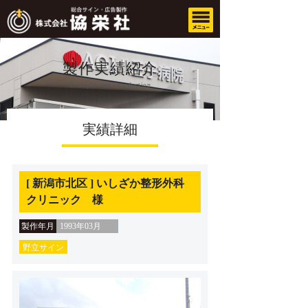
製作実績紹介
Example case introduction
実績詳細
[ 新潟市北区 ] いしざか整形外科
クリニック 様
製作年月
1993年03月
野立サイン