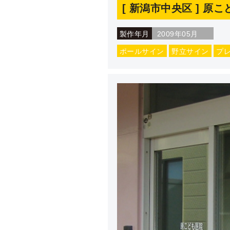
[ 新潟市中央区 ] 原
製作年月
2009年05月
ポールサイン
野立サイン
プ